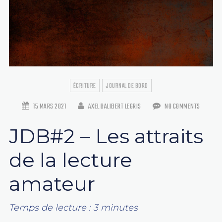
ÉCRITURE
JOURNAL DE BORD
15 MARS 2021
AXEL DALIBERT LEGRIS
NO COMMENTS
JDB#2 – Les attraits
de la lecture
amateur
Temps de lecture :
3
minutes