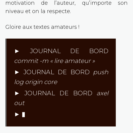
motivation de l’auteur, qu’importe son
niveau et on la respecte.
Gloire aux textes amateurs !
► JOURNAL DE BORD
commit -m
« lire amateur »
► JOURNAL DE BORD
push
log origin core
► JOURNAL DE BORD
axel
out
►
▮