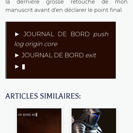
la dernière grosse retouche de mon
manuscrit avant d’en déclarer le point final.
► JOURNAL DE BORD
push
log origin core
► JOURNAL DE BORD
exit
►
▮
ARTICLES SIMILAIRES: