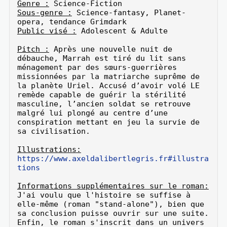
Genre :
Sous-genre :
 Science-fantasy, Planet-
Public visé :
 Adolescent & Adulte

Pitch :
 Après une nouvelle nuit de 
débauche, Marrah est tiré du lit sans 
ménagement par des sœurs-guerrières 
missionnées par la matriarche suprême de 
la planète Uriel. Accusé d’avoir volé LE 
remède capable de guérir la stérilité 
masculine, l’ancien soldat se retrouve 
malgré lui plongé au centre d’une 
conspiration mettant en jeu la survie de 
sa civilisation.

Illustrations:
https://www.axeldalibertlegris.fr#illustra
tions
Informations supplémentaires sur le roman:
J'ai voulu que l'histoire se suffise à 
elle-même (roman "stand-alone"), bien que 
sa conclusion puisse ouvrir sur une suite. 
Enfin, le roman s'inscrit dans un univers 