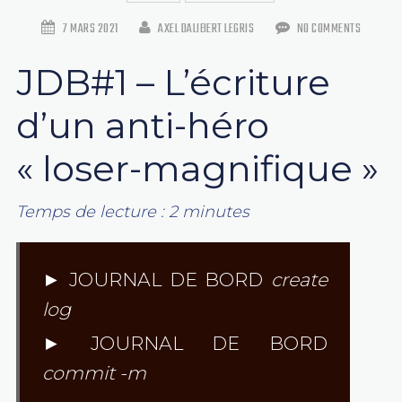
7 MARS 2021
AXEL DALIBERT LEGRIS
NO COMMENTS
JDB#1 – L’écriture
d’un anti-héro
« loser-magnifique »
Temps de lecture :
2
minutes
► JOURNAL DE BORD
create
log
► JOURNAL DE BORD
commit -m