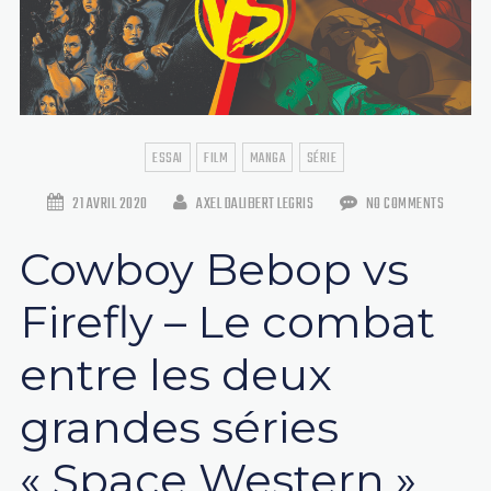
ESSAI
FILM
MANGA
SÉRIE
21 AVRIL 2020
AXEL DALIBERT LEGRIS
NO COMMENTS
Cowboy Bebop vs
Firefly – Le combat
entre les deux
grandes séries
« Space Western »